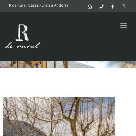
navig
R de Rural, Cases Rurals a Andorra
Photos Borda
Togg
navig
del Mollà